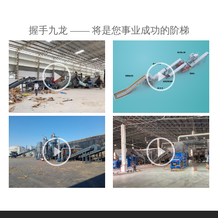
握手九龙 —— 将是您事业成功的阶梯