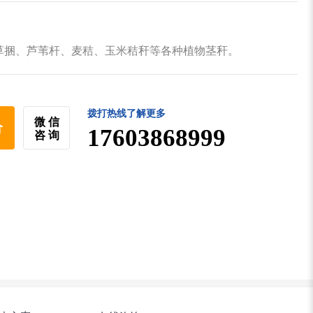
草捆、芦苇杆、麦秸、玉米秸秆等各种植物茎秆。
拨打热线了解更多
微 信
价
17603868999
咨 询