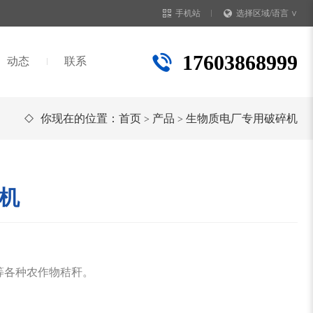
手机站
选择区域/语言 ∨
17603868999
动态
联系
你现在的位置：
首页
产品
生物质电厂专用破碎机
>
>
机
等各种农作物秸秆。