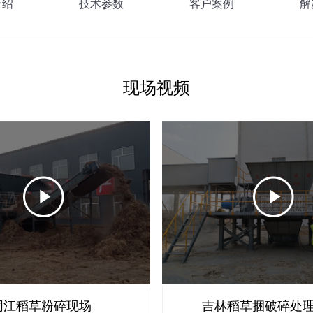
介绍
技术参数
客户案例
解
现场视频
同江稻草粉碎现场
吉林稻草捆破碎处