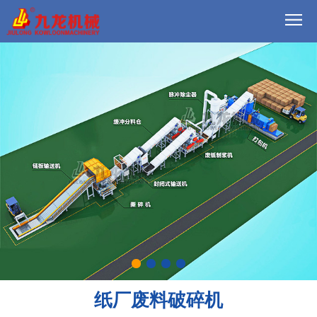
首
页
我
们
方
案
产
品
视
频
现
场
动
态
联
纸厂废料破碎机
系
郑