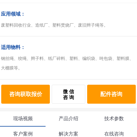
州
应用领域：
市
九
废塑料回收行业、造纸厂、塑料焚烧厂、废旧辫子绳等。
龙
机
械
适用物料：
设
钢丝绳、绞绳、辫子料、纸厂碎料、塑料、编织袋、吨包袋、塑料膜、
备
大棚膜等。
有
限
公
微 信
司
咨询获取报价
配件咨询
咨 询
豫
ICP
备
现场视频
产品介绍
技术参数
17019958
号
客户案例
解决方案
在线咨询