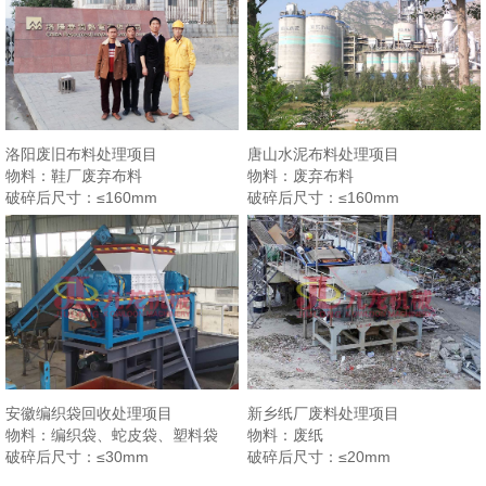
洛阳废旧布料处理项目
唐山水泥布料处理项目
物料：
鞋厂废弃布料
物料：
废弃布料
破碎后尺寸：
≤160mm
破碎后尺寸：
≤160mm
安徽编织袋回收处理项目
新乡纸厂废料处理项目
物料：
编织袋、蛇皮袋、塑料袋
物料：
废纸
破碎后尺寸：
≤30mm
破碎后尺寸：
≤20mm