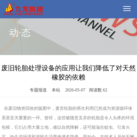
首
动·态
页
我
们
方
案
产
废旧轮胎处理设备的应用让我们降低了对天然
橡胶的依赖
品
视
专题报道 本站 2026-05-07 阅读数:
62
频
现
场
动
在废旧物资回收的版图中，废弃轮胎的再生利用已然成为资源循环体
系里至关重要的一环。曾经，这些被随意丢弃的轮胎是令人头疼的环境
态
联
包袱，它们占用大量土地，难以自然降解，还可能滋生蚊虫、引发火
系
郑
灾，给生态环境和居民生活带来诸多隐患。而如今，在技术人员的不懈