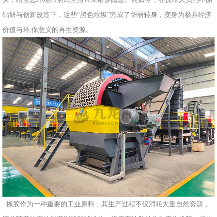
州
钻研与创新改造下，这些“黑色垃圾”完成了华丽转身，变身为极具经济
市
价值与环,保意义的再生资源。
九
龙
机
械
设
备
有
限
公
司
豫
ICP
备
17019958
橡胶作为一种重要的工业原料，其生产过程不仅消耗大量自然资源，
号