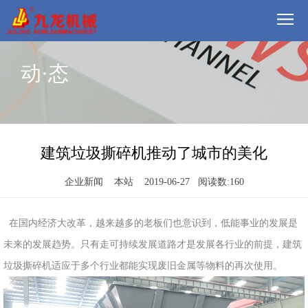
首
动·态
页
我
们
方
案
产
建筑垃圾撕碎机推动了城市的美化
品
视
企业新闻 本站 2019-06-27 阅读数:
160
频
现
在国内经济大改革，越来越多的老板们也意识到，低能事业的发展是
场
动
未来的发展趋势。只有走可持续发展道路才是发展各行业的前提，建筑
垃圾撕碎机适应于多个行业都能实现废旧金属等物料的再次使用。
态
联
系
郑