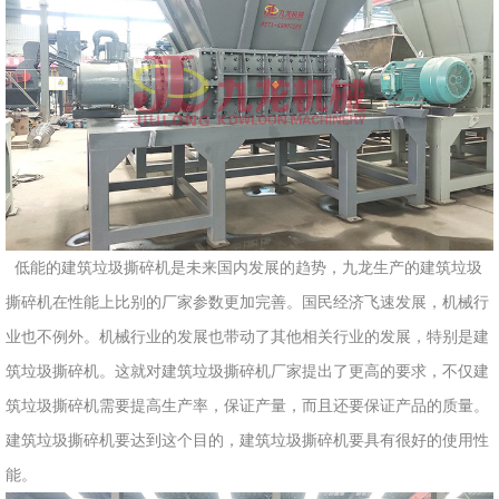
州
市
九
龙
机
械
设
备
有
低能的建筑垃圾撕碎机是未来国内发展的趋势，九龙生产的建筑垃圾
限
撕碎机在性能上比别的厂家参数更加完善。国民经济飞速发展，机械行
公
业也不例外。机械行业的发展也带动了其他相关行业的发展，特别是建
司
豫
筑垃圾撕碎机。这就对建筑垃圾撕碎机厂家提出了更高的要求，不仅建
ICP
筑垃圾撕碎机需要提高生产率，保证产量，而且还要保证产品的质量。
备
建筑垃圾撕碎机要达到这个目的，建筑垃圾撕碎机要具有很好的使用性
17019958
能。
号