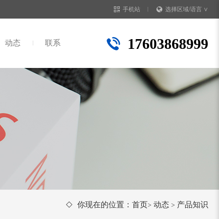
手机站
选择区域/语言 ∨
17603868999
动态
联系
你现在的位置：
首页
动态
产品知识
>
>