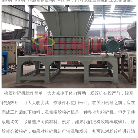
果粉碎和粉碎的混合物被粉碎和分离，则可以配置相应的工艺和设备。
州
市
九
龙
机
械
设
备
有
限
公
橡胶粉碎机操作简单，大大减少了体力劳动，粉碎机在投产前，经空
司
豫
转预热后，可大大改变其工作条件和使用寿命。在关闭机器之前，应在
ICP
完成工作后卸下物料，虽然橡胶粉碎机是一种多功能粉碎机，但为了使
备
放电均匀，尽量选择同类材料。例如，如果我们把橡胶粉碎成碎片，橡
17019958
胶就会被粉碎，如果对粉碎机进行清洗和粉碎，则可以对粉碎机进行清
号