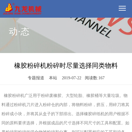
首
动·态
页
我
们
方
案
产
橡胶粉碎机粉碎时尽量选择同类物料
品
视
专题报道 本站 2019-07-22 阅读数:
167
频
现
橡胶粉碎机广泛用于粉碎废橡胶、大型轮胎、橡胶桶等大量垃圾。物
场
动
料通过粉碎机刀片进入粉碎仓的内部，将物料粉碎，挤压，用碎刀将其
粉碎成小块，并将其从盒子的下部排出。选择橡胶碎纸机的用户根据不
态
联
同的原料要求选择，并根据成品的尺寸选择不同尺寸的工具和配置。如
系
郑