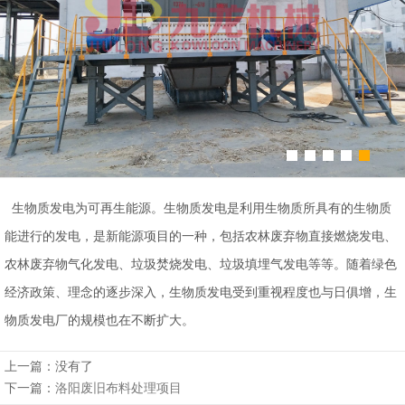
州
市
九
龙
机
械
设
备
有
生物质发电为可再生能源。生物质发电是利用生物质所具有的生物质
限
能进行的发电，是新能源项目的一种，包括农林废弃物直接燃烧发电、
公
农林废弃物气化发电、垃圾焚烧发电、垃圾填埋气发电等等。随着绿色
司
经济政策、理念的逐步深入，生物质发电受到重视程度也与日俱增，生
豫
物质发电厂的规模也在不断扩大。
ICP
备
上一篇：没有了
17019958
下一篇：
洛阳废旧布料处理项目
号