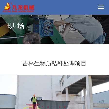
首
现·场
页
我
们
方
案
产
品
视
吉林生物质秸秆处理项目
频
现
场
动
态
联
系
郑