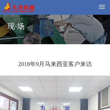
首
现·场
页
我
们
方
案
产
品
视
2018年9月马来西亚客户来访
频
现
场
动
态
联
系
郑