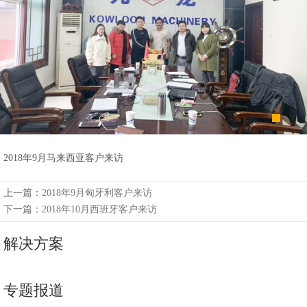
州
市
九
龙
机
械
设
备
有
2018年9月马来西亚客户来访
限
公
上一篇：
2018年9月匈牙利客户来访
司
下一篇：
2018年10月西班牙客户来访
豫
解决方案
ICP
备
17019958
专题报道
号