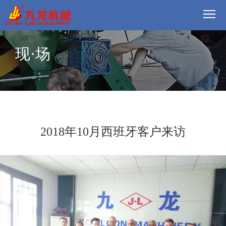
首
现·场
页
我
们
方
案
产
品
视
2018年10月西班牙客户来访
频
现
场
动
态
联
系
郑