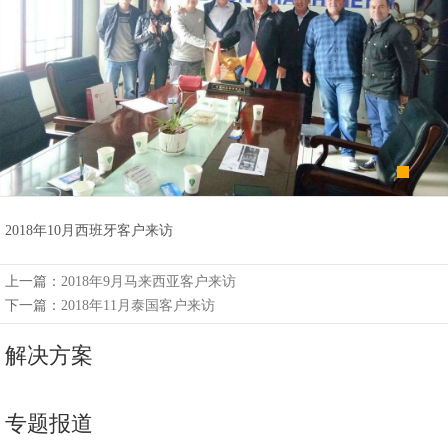
州
市
九
龙
机
械
设
备
有
2018年10月西班牙客户来访
限
公
上一篇：
2018年9月马来西亚客户来访
司
下一篇：
2018年11月泰国客户来访
豫
解决方案
ICP
备
17019958
专题报道
号